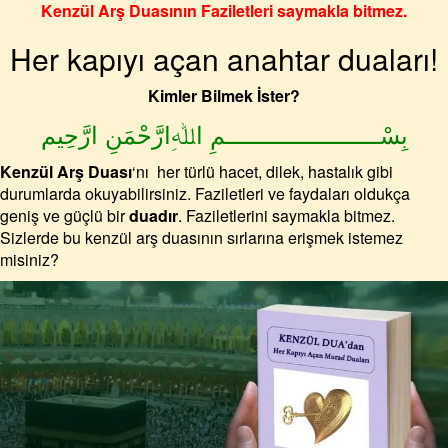
Kenzül Arş Duasının Faziletleri saymakla bitmez.
Her kapıyı açan anahtar duaları!
Kimler Bilmek İster?
بِسْــــــــــــــــــــــمِ اﷲِارَّحْمَنِ ارَّحِيم
Kenzül Arş Duası
‘nı
her türlü hacet, dilek, hastalık gibi
durumlarda
okuyabilirsiniz. Faziletleri ve faydaları oldukça
geniş ve güçlü bir
duadır
. Faziletlerini saymakla bitmez.
Sizlerde bu kenzül arş duasının sırlarına erişmek istemez
misiniz?