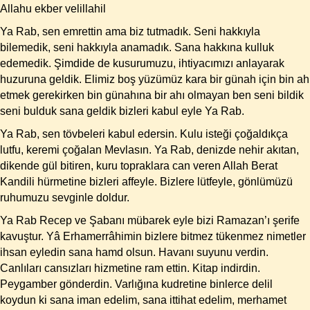
Allahu ekber velillahil
Ya Rab, sen emrettin ama biz tutmadık. Seni hakkıyla
bilemedik, seni hakkıyla anamadık. Sana hakkına kulluk
edemedik. Şimdide de kusurumuzu, ihtiyacımızı anlayarak
huzuruna geldik. Elimiz boş yüzümüz kara bir günah için bin ah
etmek gerekirken bin günahına bir ahı olmayan ben seni bildik
seni bulduk sana geldik bizleri kabul eyle Ya Rab.
Ya Rab, sen tövbeleri kabul edersin. Kulu isteği çoğaldıkça
lutfu, keremi çoğalan Mevlasın. Ya Rab, denizde nehir akıtan,
dikende gül bitiren, kuru topraklara can veren Allah Berat
Kandili hürmetine bizleri affeyle. Bizlere lütfeyle, gönlümüzü
ruhumuzu sevginle doldur.
Ya Rab Recep ve Şabanı mübarek eyle bizi Ramazan’ı şerife
kavuştur. Yâ Erhamerrâhimin bizlere bitmez tükenmez nimetler
ihsan eyledin sana hamd olsun. Havanı suyunu verdin.
Canlıları cansızları hizmetine ram ettin. Kitap indirdin.
Peygamber gönderdin. Varlığına kudretine binlerce delil
koydun ki sana iman edelim, sana ittihat edelim, merhamet