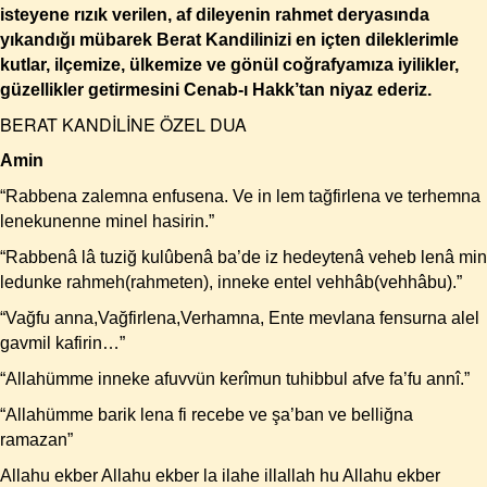
isteyene rızık verilen, af dileyenin rahmet deryasında
yıkandığı mübarek Berat Kandilinizi en içten dileklerimle
kutlar, ilçemize, ülkemize ve gönül coğrafyamıza iyilikler,
güzellikler getirmesini Cenab-ı Hakk’tan niyaz ederiz.
BERAT KANDİLİNE ÖZEL DUA
Amin
“Rabbena zalemna enfusena. Ve in lem tağfirlena ve terhemna
lenekunenne minel hasirin.”
“Rabbenâ lâ tuziğ kulûbenâ ba’de iz hedeytenâ veheb lenâ min
ledunke rahmeh(rahmeten), inneke entel vehhâb(vehhâbu).”
“Vağfu anna,Vağfirlena,Verhamna, Ente mevlana fensurna alel
gavmil kafirin…”
“Allahümme inneke afuvvün kerîmun tuhibbul afve fa’fu annî.”
“Allahümme barik lena fi recebe ve şa’ban ve belliğna
ramazan”
Allahu ekber Allahu ekber la ilahe illallah hu Allahu ekber