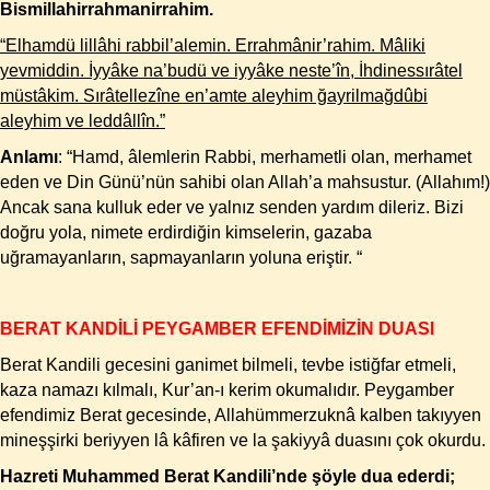
Bismillahirrahmanirrahim.
“Elhamdü lillâhi rabbil’alemin. Errahmânir’rahim. Mâliki
yevmiddin. İyyâke na’budü ve iyyâke neste’în, İhdinessırâtel
müstâkim. Sırâtellezîne en’amte aleyhim ğayrilmağdûbi
aleyhim ve leddâllîn.”
Anlamı
: “Hamd, âlemlerin Rabbi, merhametli olan, merhamet
eden ve Din Günü’nün sahibi olan Allah’a mahsustur. (Allahım!)
Ancak sana kulluk eder ve yalnız senden yardım dileriz. Bizi
doğru yola, nimete erdirdiğin kimselerin, gazaba
uğramayanların, sapmayanların yoluna eriştir. “
BERAT KANDİLİ PEYGAMBER EFENDİMİZİN DUASI
Berat Kandili gecesini ganimet bilmeli, tevbe istiğfar etmeli,
kaza namazı kılmalı, Kur’an-ı kerim okumalıdır. Peygamber
efendimiz Berat gecesinde, Allahümmerzuknâ kalben takıyyen
mineşşirki beriyyen lâ kâfiren ve la şakiyyâ duasını çok okurdu.
Hazreti Muhammed Berat Kandili’nde şöyle dua ederdi;