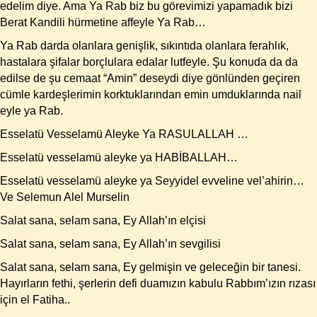
edelim diye. Ama Ya Rab biz bu görevimizi yapamadık bizi
Berat Kandili hürmetine affeyle Ya Rab…
Ya Rab darda olanlara genişlik, sıkıntıda olanlara ferahlık,
hastalara şifalar borçlulara edalar lutfeyle. Şu konuda da da
edilse de şu cemaat “Amin” deseydi diye gönlünden geçiren
cümle kardeşlerimin korktuklarından emin umduklarında nail
eyle ya Rab.
Esselatü Vesselamü Aleyke Ya RASULALLAH …
Esselatü vesselamü aleyke ya HABİBALLAH…
Esselatü vesselamü aleyke ya Seyyidel evveline vel’ahirin…
Ve Selemun Alel Murselin
Salat sana, selam sana, Ey Allah’ın elçisi
Salat sana, selam sana, Ey Allah’ın sevgilisi
Salat sana, selam sana, Ey gelmişin ve geleceğin bir tanesi.
Hayırların fethi, şerlerin defi duamızın kabulu Rabbım’ızın rızası
için el Fatiha..